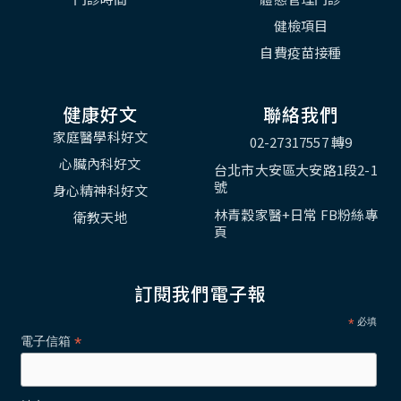
健檢項目
自費疫苗接種
健康好文
聯絡我們
家庭醫學科好文
02-27317557 轉9
心臟內科好文
台北市大安區大安路1段2-1
號
身心精神科好文
林青穀家醫+日常 FB粉絲專
衛教天地
頁
訂閱我們電子報
*
必填
*
電子信箱