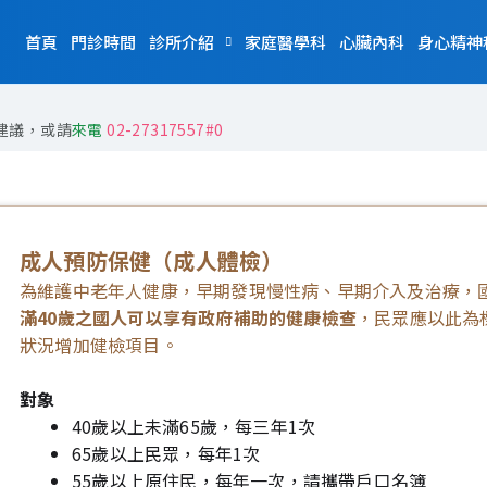
首頁
門診時間
診所介紹
家庭醫學科
心臟內科
身心精神
建議，或請
來電
02-27317557#0
成人預防保健（成人體檢）
為維護中老年人健康，早期發現慢性病、早期介入及治療，
滿40歲之國人可以享有政府補助的健康檢查
，民眾應以此為
狀況增加健檢項目。
對象
40歲以上未滿65歲，每三年1次
65歲以上民眾，每年1次
55歲以上原住民，每年一次，請攜帶戶口名簿