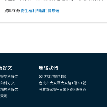
資料來源
衛生福利部國民健康署
康好文
聯絡我們
庭醫學科好文
02-27317557 轉9
臟內科好文
台北市大安區大安路1段2-1號
心精神科好文
林青穀家醫+日常 FB粉絲專頁
教天地