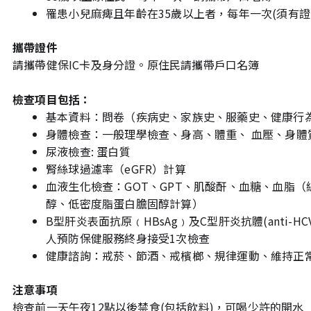
罹患小兒麻痺且年齡在35歲以上者，每年一次(須有證
攜帶證件
請攜帶健保IC卡及身分證。原住民請攜帶戶口名簿
檢查項目包括：
基本資料：問卷（疾病史、家族史、服藥史、健康行
身體檢查：一般理學檢查、身高、體重、 血壓、身體質量
尿液檢查: 蛋白質
腎絲球過濾率（eGFR）計算
血液生化檢查：GOT、GPT、肌酸酐、血糖、血脂
醇、低密度脂蛋白膽固醇計算）
B型肝炎表面抗原﹙HBsAg﹚及C型肝炎抗體(anti-
人預防保健服務終身接受1次檢查
健康諮詢：戒菸、節酒、戒檳榔、規律運動、維持正
注意事項
檢查前一天午夜12點以後禁食(包括飲料)，可喝少許的開水