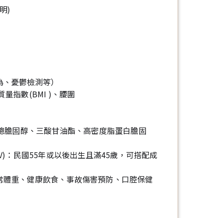
明)
為、憂鬱檢測等）
指數(BMI )、腰圍
（總膽固醇、三酸甘油酯、高密度脂蛋白膽固
HCV)：民國55年或以後出生且滿45歲，可搭配成
常體重、健康飲食、事故傷害預防、口腔保健