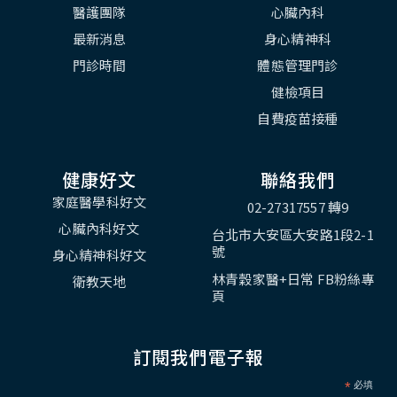
醫護團隊
心臟內科
最新消息
身心精神科
門診時間
體態管理門診
健檢項目
自費疫苗接種
健康好文
聯絡我們
家庭醫學科好文
02-27317557 轉9
心臟內科好文
台北市大安區大安路1段2-1
號
身心精神科好文
林青穀家醫+日常 FB粉絲專
衛教天地
頁
訂閱我們電子報
*
必填