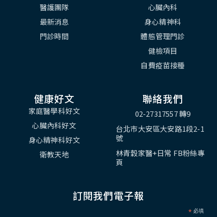
醫護團隊
心臟內科
最新消息
身心精神科
門診時間
體態管理門診
健檢項目
自費疫苗接種
健康好文
聯絡我們
家庭醫學科好文
02-27317557 轉9
心臟內科好文
台北市大安區大安路1段2-1
號
身心精神科好文
林青穀家醫+日常 FB粉絲專
衛教天地
頁
訂閱我們電子報
*
必填