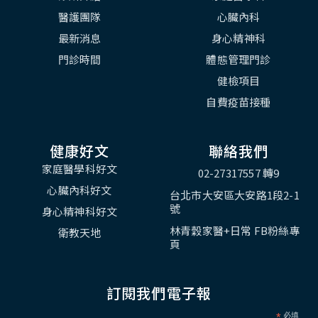
醫護團隊
心臟內科
最新消息
身心精神科
門診時間
體態管理門診
健檢項目
自費疫苗接種
健康好文
聯絡我們
家庭醫學科好文
02-27317557 轉9
心臟內科好文
台北市大安區大安路1段2-1
號
身心精神科好文
林青穀家醫+日常 FB粉絲專
衛教天地
頁
訂閱我們電子報
*
必填