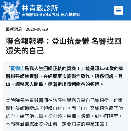
林青穀診所
家庭醫學科 心臟內科 身心精神科
最新消息
2020-06-29
聯合報報導：登山抗憂鬱 名醫找回
遺失的自己
「
憂鬱症
是我人生回歸正軌的契機！」這是現年60歲的家
醫科醫師林青穀，在經歷兩次憂鬱症發作，透過傾訴、登
山、調整家人關係，逐漸走出情緒幽谷的領悟。
本院院長林青穀醫師在訪談中與您分享自己如何從一位家
醫科醫師轉變成「超級山迷」。而「山」又如何治癒了他
的心、給了他力量。從心態、裝備、路線，到小叮嚀等，
本報導涵蓋您出發登山前一定要知道的專業知識！