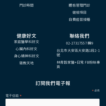
門診時間
體態管理門診
健檢項目
自費疫苗接種
健康好文
聯絡我們
家庭醫學科好文
02-27317557 轉9
心臟內科好文
台北市大安區大安路1段2-1
號
身心精神科好文
林青穀家醫+日常 FB粉絲專
衛教天地
頁
訂閱我們電子報
*
必填
*
電子信箱