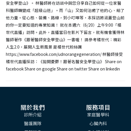
安全學登山》。 林醫師將在訪談中與您分享自己如何從一位家醫
科醫師轉變成「超級山迷」。而「山」又如何治癒了他的心、給了
他力量。從心態、裝備、路線，到小叮嚀等，本採訪將涵蓋登山前
的你一定要知道的專業知識！ 就在本週六（6/20）上午9:00「橘
世代直播」訪問。此外，直播當日在影片下留言，就有機會獲得林
醫師著作《跟著醫師安全學登山》一書喔！ 請參考橘世代：精彩
人生2.0，展開人生新風景 是橘世代粉絲團
https://www.facebook.com/udnorangegeneration/ 林醫師接受
橘世代直播採訪：《拋開憂鬱！跟著名醫安全學登山》 Share on
facebook Share on google Share on twitter Share on linkedin
關於我們
服務項目
診所介紹
家庭醫學科
醫護團隊
心臟內科