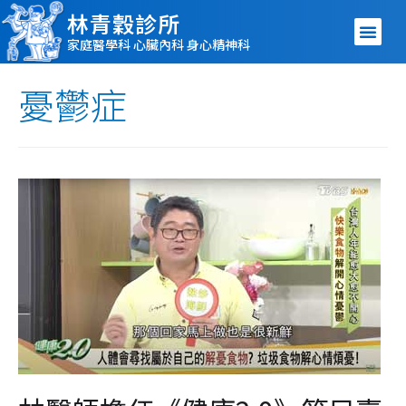
林青穀診所
家庭醫學科 心臟內科 身心精神科
憂鬱症