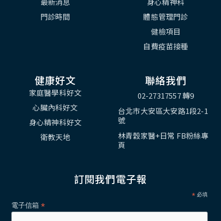
最新消息
身心精神科
門診時間
體態管理門診
健檢項目
自費疫苗接種
健康好文
聯絡我們
家庭醫學科好文
02-27317557 轉9
心臟內科好文
台北市大安區大安路1段2-1
號
身心精神科好文
林青穀家醫+日常 FB粉絲專
衛教天地
頁
訂閱我們電子報
*
必填
*
電子信箱