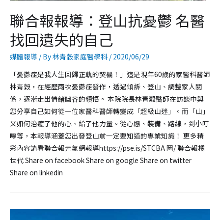
聯合報報導：登山抗憂鬱 名醫
找回遺失的自己
媒體報導
/ By
林青穀家庭醫學科
/
2020/06/29
「憂鬱症是我人生回歸正軌的契機！」這是現年60歲的家醫科醫師
林青穀，在經歷兩次憂鬱症發作，透過傾訴、登山、調整家人關
係，逐漸走出情緒幽谷的領悟。 本院院長林青穀醫師在訪談中與
您分享自己如何從一位家醫科醫師轉變成「超級山迷」。而「山」
又如何治癒了他的心、給了他力量。從心態、裝備、路線，到小叮
嚀等，本報導涵蓋您出發登山前一定要知道的專業知識！ 更多精
彩內容請看聯合報元氣網報導https://pse.is/STCBA 圖/ 聯合報橘
世代 Share on facebook Share on google Share on twitter
Share on linkedin