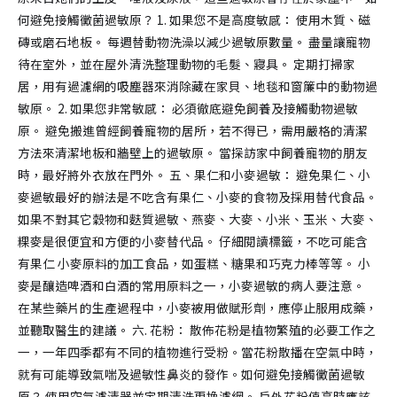
何避免接觸黴菌過敏原？ 1. 如果您不是高度敏感： 使用木質、磁
磚或磨石地板。 每週替動物洗澡以減少過敏原數量。 盡量讓寵物
待在室外，並在屋外清洗整理動物的毛髮、寢具。 定期打掃家
居，用有過濾網的吸塵器來消除藏在家貝、地毯和窗簾中的動物過
敏原。 2. 如果您非常敏感： 必須徹底避免飼養及接觸動物過敏
原。 避免搬進曾經飼養寵物的居所，若不得已，需用嚴格的清潔
方法來清潔地板和牆壁上的過敏原。 當探訪家中飼養寵物的朋友
時，最好將外衣放在門外。 五、果仁和小麥過敏： 避免果仁、小
麥過敏最好的辦法是不吃含有果仁、小麥的食物及採用替代食品。
如果不對其它穀物和麩質過敏、燕麥、大麥、小米、玉米、大麥、
粿麥是很便宜和方便的小麥替代品。 仔細閱讀標籤，不吃可能含
有果仁 小麥原料的加工食品，如蛋糕、糖果和巧克力棒等等。 小
麥是釀造啤酒和白酒的常用原料之一，小麥過敏的病人要注意。
在某些藥片的生產過程中，小麥被用做賦形劑，應停止服用成藥，
並聽取醫生的建議。 六. 花粉： 散佈花粉是植物繁殖的必要工作之
一，一年四季都有不同的植物進行受粉。當花粉散播在空氣中時，
就有可能導致氣喘及過敏性鼻炎的發作。如何避免接觸黴菌過敏
原？ 使用空氣濾清器並定期清洗更換濾網。 戶外花粉值高時應該