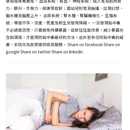
便祕或味覺異常。 血液系統：貧血。 神經系統：成人常見肌肉無
力、顫抖、手無力、麻痺等症狀；嬰幼兒則常見抽搐、出現幻想、
腦水腫及腦壓上升。 泌尿系統：腎水腫、腎臟纖維化。 生殖系
統：導致不孕，流產、死產及新生兒發育障礙。 一旦發現鉛中毒
不必過度恐慌，只要避免持續暴露，症狀往往能改善。減少暴露在
含鉛環境，才是預防鉛中毒最好的方法。此外若有任何鉛中毒的疑
慮，本院可為民眾提供檢測服務。 Share on facebook Share on
google Share on twitter Share on linkedin