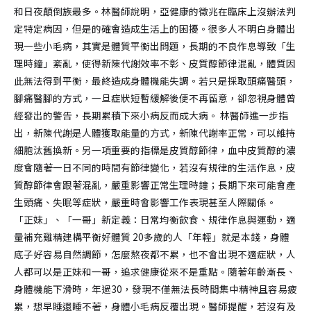
和日夜顛倒族最多。林醫師說明，亞健康的徵兆在臨床上沒辦法判
定特定病因，但是的確會造成生活上的困擾。很多人不明白身體出
現一些小毛病，其實是體質平衡出問題，長期的不良作息導致「生
理時鐘」紊亂，使得新陳代謝效率不彰、皮質醇節律混亂，體質因
此無法得到平衡，最終造成身體機能失調。若只是採取頭痛醫頭，
腳痛醫腳的方式，一旦症狀短暫緩解後便不再留意，卻忽視身體曾
經發出的警告，長期累積下來小病反而成大病。 林醫師進一步指
出，新陳代謝是人體獲取能量的方式，新陳代謝率正常，可以維持
細胞汰舊換新。另一項重要的指標是皮質醇節律，血中皮質醇的濃
度會隨著一日不同的時間有節律變化，若沒有規律的生活作息，皮
質醇節律會跟著混亂，嚴重影響正常生理時鐘；長期下來可能會產
生頭痛、失眠等症狀，嚴重時會影響工作表現甚至人際關係。
「正妹」、「一哥」新定義：日常均衡飲食、規律作息與運動，適
量補充雞精建構平衡好體質 20多歲的人「年輕」就是本錢，身體
底子好容易自然調節，怎麼熬夜都不累，也不會出現不適症狀，人
人都可以是正妹和一哥，追求健康從來不是重點。隨著年齡漸長、
身體機能下滑時，年過30，發現不僅無法長時間集中精神且容易疲
累，想早睡還睡不著，身體小毛病反覆出現。醫師提醒，若沒有及