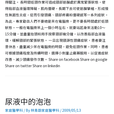
得關注。 長時間低頭作業可造成頸部筋膜處於異常緊張狀態，使
得局部血液循環障礙，肌肉僵硬，長期下去可使筋膜攣縮，形成慢
性無菌性炎症，從而引發頭痛、頸部疼痛和僵硬感等一系列症狀。
為此，專家勸告人們不要總是呆在電腦旁，更不要長時間處於低頭
狀態。一般在電腦旁呆上一個小時左右，就要站起身來活動10～
15分鐘，並盡量抬頭和用手按摩頸部幾分鐘，以改善局部血液循
環，緩解頸部的緊張狀態。 一旦出現頸源性頭痛症狀，患者要注
意休息，盡量減少呆在電腦旁的時間，避免低頭作業。同時，患者
可根據頭痛程度及持續時間，選擇小劑量止痛藥服用，以促進症狀
改善、減少頭痛發作次數。 Share on facebook Share on google
Share on twitter Share on linkedin
尿液中的泡泡
家庭醫學科
/ By
林青穀家庭醫學科
/
2009/05/13