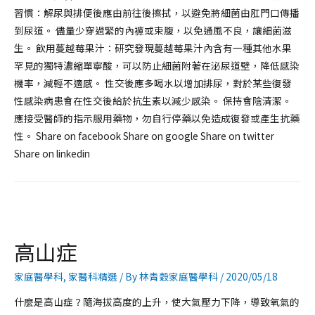
習慣：解尿與排便後應由前往後擦拭，以避免將細菌由肛門口傳播
到尿道。 儘量少穿過緊的內褲或束腹，以免通風不良，讓細菌滋
生。 飲用蔓越莓果汁：研究發現蔓越莓果汁內含有一種其他水果
罕見的獨特濃縮單寧酸，可以防止細菌附著在泌尿道壁，降低感染
機率，減輕不適感。 性交後應多喝水以增加排尿，對於某些復發
性感染病患會在性交後給於抗生素以減少感染。 保持會陰清潔。
應接受醫師的指示服用藥物，勿自行停藥以免造成復發或產生抗藥
性。 Share on facebook Share on google Share on twitter
Share on linkedin
高山症
家庭醫學科
,
家醫科精選
/ By
林青穀家庭醫學科
/
2020/05/18
什麼是高山症？隨海拔高度的上升，使大氣壓力下降，導致氧氣的