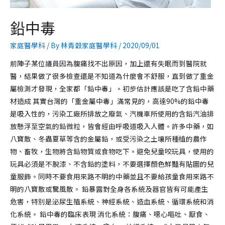
鉛中毒
家庭醫學科
/ By
林青穀家庭醫學科
/
2020/09/01
前陣子某位議員因為腹痛找不出原因，加上還有失眠而到醫院就
醫，結果做了很多檢查還是不知道為什麼會不舒服，直到做了重金
屬檢測才發現，全家都「鉛中毒」。初步估計應該是吃了含鉛中藥
材造成 其實台灣的「重金屬中毒」滿常見的，高達90%的鉛中毒
是吸入性的，污染工廠所排放之廢氣、汽機車所使用的含鉛汽油排
放懸浮至空氣的鉛微粒，皆會經由呼吸道吸入人體。許多中藥，如
八寶散、冬蟲夏草等含的金屬鉛，或受污染之土壤所種植的農作
物、畜牧，生物將含鉛物質或食物吃下。避免兒童咬玩具，使用的
玩具必須是不脫漆、不含鉛的塗料，不要選擇顏色鮮豔有貼圖的兒
童服飾。同時不要食用來路不明的中藥並且不要給孩童食用來路不
明的八寶散或驚風散。 鉛暴露對全身各系統及器官皆有可能產生
危害，特別是泌尿生殖系統、神經系統、造血系統、循環系統和消
化系統。 鉛中毒的臨床表現 消化系統：腹痛、噁心嘔吐、厭食、