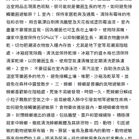
浴室用品出現黑色斑點，很可能就是黴菌生長的地方。如何避免接
觸黴菌過敏原？ 1. 室內： 保持家居乾爽及通風。 清除有霉味的地
毯和衣物。 用含氯漂白劑擦洗牆壁及天花板或塗防霉油漆。 室內
盡量不要擺放盆栽，因為黴菌也可生長在土壤中。 使用除濕機，
讓家中溼度保持在50%以下，以抑制黴菌生長。 潮濕衣物盡快弄
乾。切勿把潮濕衣物放入櫃內存放，尤其是地下室等易潮濕陰暗
處。 冰箱經常除霜、清洗並保持乾燥，冰箱下的盛水格也須保持
清潔乾燥，以防黴菌生長。 使用空氣濾清機並定期清洗更換濾
網。 2. 室外： 不要逗留在室內游泳池、蒸汽浴室，自助洗衣店及
溫室等黴菌多的地方。 避免接觸土壤、堆肥、沙箱及乾草等，並
避免在森林中露營散步。 三、蟑螂： 蟑螂是普遍的氣喘過敏原。
蟑螂喜歡躲在陰暗處，死後不易被發現，時間一久，死蟑螂分解成
小粒子飄散於空氣之中，容易被吸入肺中引發氣喘等過敏性疾病。
如何避免接觸黴菌過敏原？ 食物要收進容器內，斷絕蟑螂食物來
源。 封閉蟑螂進出的通道，包括牆壁、窗戶和管線縫隙。 積極撲
殺家中蟑螂，徹底清洗蟑螂屍體及其排泄物。 四、動物： 引起過
敏的動物過敏原有貓、狗、豚鼠、雀鳥及農場內的動物。動物過敏
原來自她們的上皮、唾液及尿液，這些過敏原會存在於家塵中。如