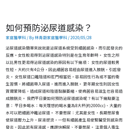
如何預防泌尿道感染？
家庭醫學科
/ By
林青穀家庭醫學科
/
2020/05/28
泌尿道感染簡單來說就是泌尿道系統受到細菌感染，而引起發炎的
反應。女性較易得到泌尿道感染特別是在生育年齡時。 女性之所
以比男性更易得泌尿道感染的原因有以下幾項： 女性的尿道較男
性短，大約只有4公分，因此細菌容易經由尿道進入膀胱，引起發
炎。 女性尿道口離陰道和肛門相當近，容易因性行為或不當的衛
生習慣，將細菌帶入尿道，進而進入膀胱。 更年期女性則因女性
賀爾蒙降低，造成尿道和陰道黏膜萎縮，使病菌容易滋生也容易造
成膀胱炎。 我們平日要如何預防泌尿道感染呢？有以下幾點要注
意： 平日多喝水：每天理想的喝水量為8大杯(約2000cc)、大量的
水可以把細菌沖離泌尿道。 不要憋尿：尤其是女性，長期憋尿會
使尿道壓力上升，尿液逆流，一但有細菌產生易使腎臟受到感染而
發炎，因此若有尿液感，應趕快解尿、不要憋尿。 注意個人衛生