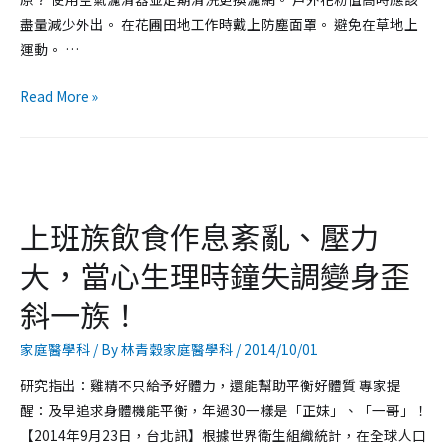
盡量減少外出。 在花圃田地工作時戴上防塵面罩。 避免在草地上
運動。 …
Read More »
上班族飲食作息紊亂、壓力
大，當心生理時鐘失調變身歪
斜一族！
家庭醫學科
/ By
林青穀家庭醫學科
/
2014/10/01
研究指出：雞精不只給予好體力，還能幫助平衡好體質 專家提
醒：及早追求身體機能平衡，年過30一樣是「正妹」、「一哥」！
【2014年9月23日，台北訊】根據世界衛生組織統計，在全球人口