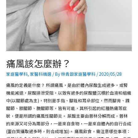
痛風該怎麼辦？
家庭醫學科
,
家醫科精選
/ By
林青穀家庭醫學科
/
2020/05/28
痛風的定義是什麼？ 所謂痛風，是由於體內尿酸生成過多，或腎
機能減退，尿酸排泄受阻，以致有過多的尿酸鹽沉積於血液和組織
中(以關節處為主)，特別是手指、腳趾和耳朵部位，然而腳背、踝
關節、膝關節、脕關節等，皆有可能，其所引起的紅腫熱痛等症
狀，便是所謂的痛風性關節炎。 尿酸主要由普林分解而成，普林
的來源又可分為兩部分，一是來自食物，一是來自體內的自行合成
(蛋白質攝取過多時，則合成增加)。 痛風飲食，需注意哪些事項：