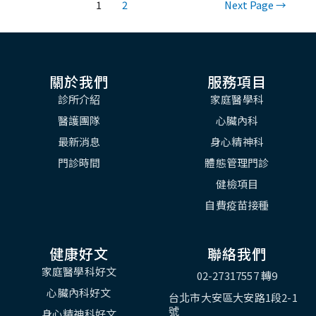
1
2
Next Page
→
關於我們
服務項目
診所介紹
家庭醫學科
醫護團隊
心臟內科
最新消息
身心精神科
門診時間
體態管理門診
健檢項目
自費疫苗接種
健康好文
聯絡我們
家庭醫學科好文
02-27317557 轉9
心臟內科好文
台北市大安區大安路1段2-1
號
身心精神科好文