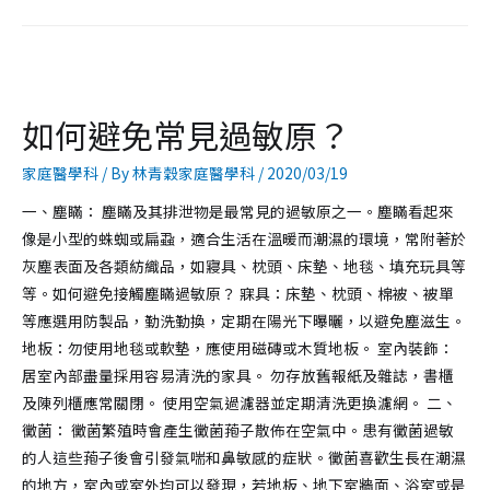
如何避免常見過敏原？
家庭醫學科
/ By
林青穀家庭醫學科
/
2020/03/19
一、塵瞞： 塵瞞及其排泄物是最常見的過敏原之一。塵瞞看起來
像是小型的蛛蜘或扁蝨，適合生活在溫暖而潮濕的環境，常附著於
灰塵表面及各類紡織品，如寢具、枕頭、床墊、地毯、填充玩具等
等。如何避免接觸塵瞞過敏原？ 寐具：床墊、枕頭、棉被、被單
等應選用防製品，勤洗勤換，定期在陽光下曝曬，以避免塵滋生。
地板：勿使用地毯或軟墊，應使用磁磚或木質地板。 室內裝飾：
居室內部盡量採用容易清洗的家具。 勿存放舊報紙及雜誌，書櫃
及陳列櫃應常關閉。 使用空氣過濾器並定期清洗更換濾網。 二、
黴菌： 黴菌繁殖時會產生黴菌菢子散佈在空氣中。患有黴菌過敏
的人這些菢子後會引發氣喘和鼻敏感的症狀。黴菌喜歡生長在潮濕
的地方，室內或室外均可以發現，若地板、地下室牆面、浴室或是