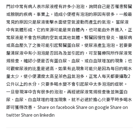
門診中常有病人表示尿液裡有許多小泡泡，詢問自己是否罹患腎臟
或膀胱的疾病。事實上，造成小便裡有泡泡的原因有很多，一般最
常見的原因只是尿液衝擊水面使空氣波動而產生的氣泡。 當尿液
中有氣體形成，它的來源可能是來自體內，也可能由外界進入，正
常尿液是不會含所謂的空氣或其他氣體。腎臟因慢性發炎、糖尿病
或高血壓久了之後可能引起腎臟蛋白尿，使尿液產生泡泡。若要要
釐清尿液中有小泡泡是否因為及並引起的，可至醫療院所作尿液常
規檢查，確認小便是否有蛋白尿、血尿、或白血球增加的現象；也
可觀察尿液的比重是過高，如果有此現象可能只是因為每日的喝水
量太少，使小便濃度太高呈茶色且氣泡多，正常人每天都要攝取2
公升以上的水分，只要多喝水變不會引起尿中太多泡泡的症狀。
一旦發現濘中含有很多的泡泡，再經過尿液常規檢查後並無蛋白
尿、血尿、白血球增的增加現象，就不必過於擔心只要平時多喝水
即可獲得改善。 Share on facebook Share on google Share on
twitter Share on linkedin