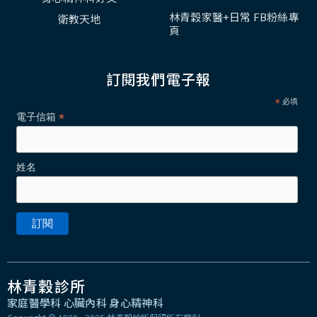
林青穀家醫+日常 FB粉絲專
衛教天地
頁
訂閱我們電子報
*
必填
*
電子信箱
姓名
林青穀診所
家庭醫學科 心臟內科 身心精神科