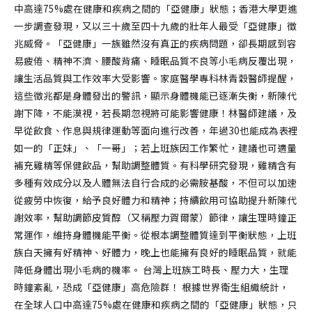
中高達75%處在健康和疾病之間的「亞健康」狀態；香港大學更進
一步調查發現，又以三十歲至四十九歲的壯年人最受「亞健康」徵
兆威脅。「亞健康」一族雖然沒有真正的疾病問題，卻長期感到容
易疲倦、精神不濟、腰酸背痛、睡眠品質不良等小毛病反覆出現，
讓生活品質與工作效率大受影響。家庭醫學專科林青穀醫師提醒，
這些徵兆都是身體發出的警訊，顯示身體機能已逐漸失衡，新陳代
謝下降，不能漠視，若長期忽視將可能影響健康！林醫師建議，及
早從飲食、作息與規律運動等面向進行改善，年過30也能成為表裡
如一的「正妹」、「一哥」；若上班族因工作繁忙，建議也可適量
補充雞精等保健飲品，幫助調整體質。有科學研究發現，雞精含有
多種有效成分以及人體無法自行合成的必需胺基酸，不但可以加速
從疲勞中恢復，給予良好體力和精神；持續飲用可協助提升新陳代
謝效率，幫助調節皮質醇（又稱壓力賀爾蒙）節律，讓生理時鐘正
常運作，維持身體機能平衡。從根本調整體質達到平衡狀態，上班
族白天擁有好精神、好體力，晚上也能擁有良好的睡眠品質，就能
降低身體出現小毛病的機率。 台灣上班族工時長、壓力大，生理
時鐘紊亂，恐成「亞健康」高危險群！ 根據世界衛生組織統計，
在全球人口中高達75%處在健康和疾病之間的「亞健康」狀態，只