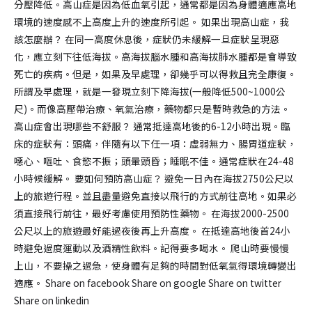
分壓降低。高山症是因為低血氧引起，通常都是因為身體適應高地
環境的速度感不上高度上升的速度所引起。 如果出現高山症，我
該怎麼辦？ 在同一高度休息後，症狀仍未緩解一旦症狀呈現惡
化，應立刻下往低海拔。高海拔腦水腫和高海拔肺水腫都是會導致
死亡的疾病。但是，如果及早處理，卻幾乎可以得救且完全康復。
所謂及早處理，就是一發現立刻下降海拔(一般降低500~1000公
尺)。而像高壓帶治療、氧氣治療，藥物都只是暫時救急的方法。
高山症會出現哪些不舒服？ 通常抵達高地後的6-12小時出現。臨
床的症狀有：頭痛，伴隨有以下任一項：虛弱無力、腸胃道症狀，
噁心、嘔吐、食慾不振；頭暈頭昏；睡眠不佳。通常症狀在24-48
小時候緩解。 要如何預防高山症？ 避免一日內在海拔2750公尺以
上的旅遊行程。並且盡量避免直接以飛行的方式前往高地。如果必
須直接飛行前往，最好考慮使用預防性藥物。 在海拔2000-2500
公尺以上的旅遊最好能過夜後再上升高度。 在抵達高地後首24小
時避免過度運動以及酒精性飲料。記得要多喝水。 爬山時要慢慢
上山，不要操之過急，使身體有足夠的時間對低氧氣得環境轉變出
適應。 Share on facebook Share on google Share on twitter
Share on linkedin