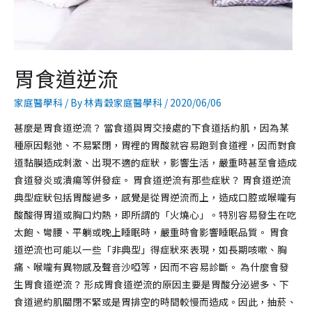
胃食道逆流
家庭醫學科
/ By
林青穀家庭醫學科
/
2020/06/06
甚麼是胃食道逆流？ 當食道與胃交接處的下食道括約肌，因為某
種原因鬆弛、不易緊閉，胃裡的胃酸就容易跑到食道裡，因而對食
道黏膜造成刺激、出現不適的症狀，影響生活，嚴重時甚至會造成
食道發炎或潰瘍等併發症。 胃食道逆流有那些症狀？ 胃食道逆流
典型症狀包括胃酸過多，感覺是從胃逆流而上，造成口腔或喉嚨有
酸酸得胃道或胸口灼熱，即所謂的「火燒心」。特別容易發生在吃
太飽、彎腰、平躺或晚上睡眠時，嚴重時會影響睡眠品質。 胃食
道逆流也可能以一些「非典型」得症狀來表現，如長期咳嗽、胸
痛、喉嚨有異物感及聲音沙啞等，因而不容易診斷。 為什麼會發
生胃食道逆流？ 形成胃食道逆流的原因主要是胃酸分泌過多、下
食道過約肌關閉不緊或是胃排空的時間較慢而造成。因此，抽菸、