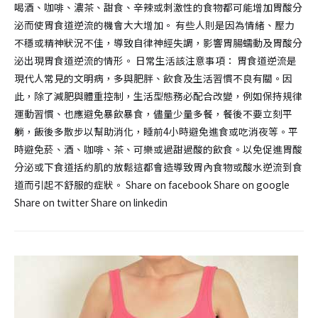
喝酒、咖啡、濃茶、甜食、辛辣或刺激性的食物都可能增加胃酸分
泌而使胃食道逆流的機會大大增加。 有些人則是因為情緒、壓力
不穩或精神狀況不佳，導致自律神經失調，影響胃腸蠕動及胃酸分
泌出現胃食道逆流的情形。 日常生活該注意事項： 胃食道逆流是
現代人常見的文明病，多與肥胖、飲食及生活習慣不良有關。因
此，除了減肥與體重控制，生活型態務必配合改變，例如保持規律
運動習慣、也應避免暴飲暴食，儘量少量多餐，餐後不要立刻平
躺，飯後多散步以幫助消化，睡前4小時避免進食或吃消夜等。平
時避免菸、酒、咖啡、茶、可樂或過甜過酸的飲食。以免促進胃酸
分泌或下食道括約肌的放鬆這都會造導致胃內食物或酸水逆流到食
道而引起不舒服的症狀。 Share on facebook Share on google
Share on twitter Share on linkedin