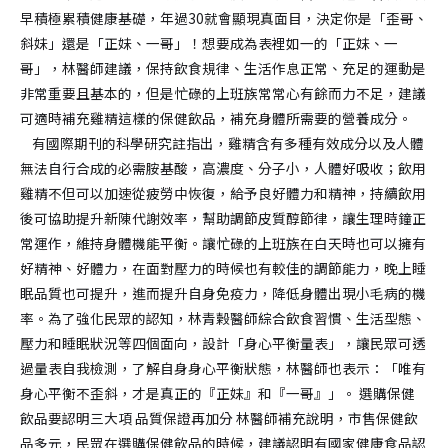
早積極累積健康基礎，年過30就會顯現真面目，決定你是「歪哥、
斜妹」還是「正妹、一哥」！想要成為表裡如一的「正妹、一
哥」，林醫師建議，保持飲食規律、生活作息正常、充足的運動是
非常重要且基本的，但是忙碌的上班族常常心有餘而力不足，建議
可適時補充雞精這樣的保健飲品，補充身體所需要的營養成分。
有國際期刊的科學研究註指出，雞精含有多種有效成分以及人體
無法自行合成的必需胺基酸，高濃度、分子小，人體好吸收；飲用
雞精不但可以加速從疲勞中恢復，給予良好體力和精神，持續飲用
後可協助提升新陳代謝效率，幫助調節皮質醇節律，讓生理時鐘正
常運作，維持身體機能平衡。讓忙碌的上班族在白天時也可以擁有
好精神、好體力，在面對壓力的時候也有較佳的調節能力，晚上睡
眠品質也可提升，進而提升自身免疫力，降低身體出現小毛病的機
率。為了強化民眾的認知，林青榖醫師綜合飲食習慣、生活型態、
壓力和睡眠狀況等四個面向，設計「身心平衡量表」，讓民眾可透
過量表自我檢測，了解自身身心平衡狀態，林醫師也表示：「唯有
身心平衡不歪斜，才是真正的『正妹』和『一哥』」。 選購保健
飲品要認明三大項 品質保證再加分 林醫師補充說明，市售保健飲
品多元，民眾在選購保健飲品的時候，建議認明有國家健康食品認