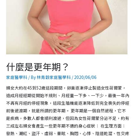
什麼是更年期？
家庭醫學科
/ By
林青穀家庭醫學科
/
2020/06/06
婦女大約在45到52歲這段期間，卵巢逐漸停止製造女性荷爾蒙，
造成月經經期從開始不規則、月經量一下多、一下少，最後一年內
不再有月經的停經現象，這段生殖機能逐漸降低到完全喪失的停經
前後過渡期，就是所謂的更年期。 更年期是一個自然過程，它不
是疾病，多數人都會順利渡過，但因為女性荷爾蒙分泌不足，約有
三成左右婦女會產生一些更年期不適的身心症狀： 在生理方面：
發熱、潮紅、盜汗、虛弱、暈眩、胸悶、心悸、陰道乾澀、性交疼