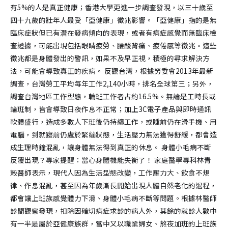
有5%的人是真正健康；香港大學更進一步調查發現，以三十歲至
四十九歲的壯年人最受「亞健康」徵兆影響。「亞健康」指的是無
臨床症狀但已有潛在發病傾向的表現，或者有病症感覺而無臨床檢
查證據，可能出現包括眼睛疲勞、腰酸背痛、疲倦感等徵兆。這些
徵兆都是身體發出的警訊，如果不及早正視，積極的尋求解決方
法，可能會導致真正的疾病。 反觀台灣，根據勞委會2013年最新
調查，台灣勞工平均每年工作2,140小時，排名全球第三；另外，
調查台灣地區工作型態，輪班工作者占約16.5%。無論是工時長或
輪班制，皆會導致日夜作息不正常；加上3C電子產品與即時通訊
軟體盛行，造成多數人下班後仍持續工作，或睡前仍在滑手機、用
電腦，到就寢前仍處於緊繃狀態，生活壓力無法獲得舒緩，都會造
成生理時鐘混亂，讓身體無法得到真正的休息。 身體小毛病不斷
反覆出現？專家提醒：當心身體機能失衡了！ 家庭醫學專科林青
榖醫師表示，現代人因為生活型態改變，工作壓力大、飲食不規
律、作息混亂，甚至因為年歲漸長開始出現人體自然老化的過程，
都會讓上班族感覺體力下滑、身體小毛病不斷等問題。根據林醫師
診間觀察發現，扣除因確切病症求診的病人外，其餘的就診人數中
有一半是屬於亞健康族群，當中又以職業婦女、熬夜加班的上班族