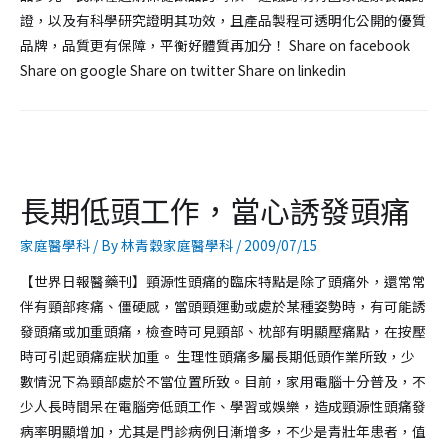
證，以及有科學研究證明其功效，且產品製程可透明化公開的優質
品牌，品質更有保障，平衡好體質再加分！ Share on facebook
Share on google Share on twitter Share on linkedin
長期低頭工作，當心誘發頭痛
家庭醫學科
/ By
林青穀家庭醫學科
/
2009/07/15
【世界日報醫藥刊】頸源性頭痛的臨床特點是除了頭痛外，還常常
伴有頸部疼痛、僵硬感，當頭頸運動或處於某種姿勢時，有可能誘
發頭痛或加重頭痛，檢查時可見頸部、枕部有明顯壓痛點，在按壓
時可引起頭痛症狀加重。 生理性頭痛多屬長期低頭作業所致，少
數情況下為頸部處於不當位置所致。目前，家用電腦十分普及，不
少人長時間呆在電腦旁低頭工作、學習或娛樂，造成頸源性頭痛發
病率明顯增加，尤其是門診病例日漸增多，不少是青壯年患者，值