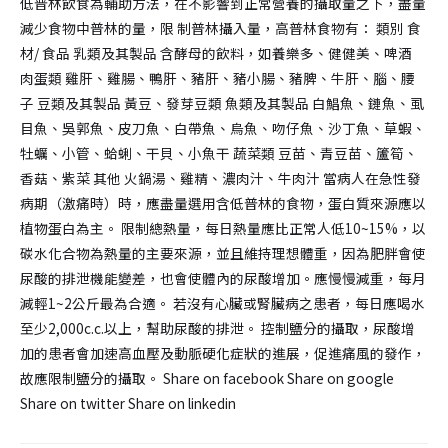
低普林飲食為輔助方法，在不影響到正常營養的攝取量之下，盡量
減少食物中普林的量，限 制普林攝入量，高普林食物有： 類別 食
材/ 食品 乳類及其製品 含酵母的飲料，如養樂多、健健美、啤酒
肉蛋類 雞肝、雞腸、鴨肝、豬肝、豬小腸、豬脾、牛肝、腦、腰
子 豆類及其製品 黃豆、發芽豆類 魚類及其製品 白鯧魚、鏈魚、虱
目魚、吳郭魚、皮刀魚、白帶魚、烏魚、吻仔魚、沙丁魚、草蝦、
牡蠣、小管、蛤蜊、干貝、小魚干 蔬菜類 豆苗、青豆苗、籚筍、
香菇、紫菜 其他 火鍋湯、雞精、濃肉汁、牛肉汁 當病人在急性發
病期（激痛時）時，應盡量選用含低普林的食物，蛋白質來源應以
植物蛋白為主。 限制總熱量，每日熱量應比正常人低10~15%，以
碳水化合物為熱量的主要來源，並且維持理想體重，因為肥胖會使
尿酸的排泄機能變差，也會使體內的尿酸增加。應慢慢減重，每月
減輕1~2公斤最為合適。 若沒有心臟或腎臟病之患者，每日應喝水
至少2,000c.c.以上，幫助尿酸的排泄。 控制鹽分的攝取，尿酸增
加的患者會加速高血壓及動脈硬化症狀的進展，促進痛風的發作，
故應限制鹽分的攝取。 Share on facebook Share on google
Share on twitter Share on linkedin