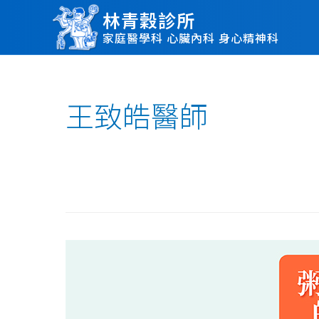
林青穀診所
家庭醫學科 心臟內科 身心精神科
王致皓醫師