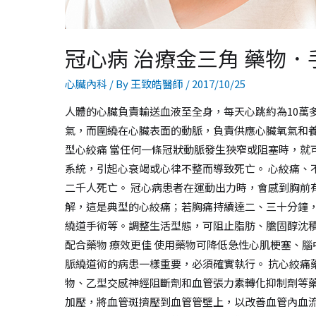
冠心病 治療金三角 藥物
心臟內科
/ By
王致皓醫師
/
2017/10/25
人體的心臟負責輸送血液至全身，每天心跳約為10萬
氣，而圍繞在心臟表面的動脈，負責供應心臟氧氣和養
型心絞痛 當任何一條冠狀動脈發生狹窄或阻塞時，
系統，引起心衰竭或心律不整而導致死亡。 心絞痛
二千人死亡。 冠心病患者在運動出力時，會感到胸
解，這是典型的心絞痛；若胸痛持續達二、三十分鐘
繞道手術等。調整生活型態，可阻止脂肪、膽固醇沈
配合藥物 療效更佳 使用藥物可降低急性心肌梗塞、
脈繞道術的病患一樣重要，必須確實執行。 抗心絞
物、乙型交感神經阻斷劑和血管張力素轉化抑制劑等藥
加壓，將血管斑擠壓到血管管壁上，以改善血管內血