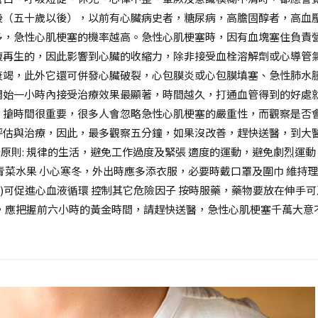
後（五十歲以後），以前有心臟病史者，糖尿病，高膽固醇者，高血
多，急性心肌梗塞的機率越高。急性心肌梗塞時，因有血塊塞住負責
復再生的，因此影響到心臟的收縮力，除非接受血栓溶解劑或心導管
衰竭，此外它還可併發心臟破裂，心包膜炎或心包膜填塞、急性肺水腫
開始一小時內接受治療效果最顯著，時間越久，打通血管得到的好處
，搶時間很重要，很多人會忽略急性心肌梗塞的嚴重性，而觀察是否
評估與治療，因此，最多觀察五分鐘，如果沒改善，趕快送醫，到大
十原則: 規律的生活，避免工作過度及緊張 適度的運動，避免劇烈運
青菜水果 小心寒冬，外出時應多添衣服，必要時戴口罩及圍巾 維持理
內)可促進心血液循環 控制其它危險因子 按時服藥，藥物要放在伸手可
小時的黃金時間，請趕快送醫，急性心肌梗塞千萬大意不得！ Share on f