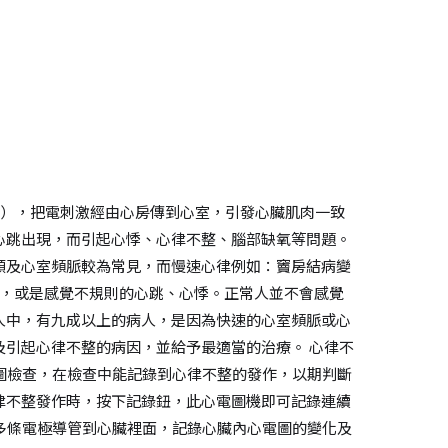
undle），把電刺激經由心房傳到心室，引發心臟肌肉一致
心跳出現，而引起心悸、心律不整、腦部缺氧等問題。
顫及心室頻脈較為常見，而慢速心律例如：竇房結病變
心跳加快，或是感覺不規則的心跳、心悸。正常人並不會感覺
人中，有九成以上的病人，是因為快速的心室頻脈或心
引起心律不整的病因，並給予最適當的治療。 心律不
圖檢查，在檢查中能記錄到心律不整的發作，以期判斷
律不整發作時，按下記錄鈕，此心電圖機即可記錄連續
多條電極導管到心臟裡面，記錄心臟內心電圖的變化及