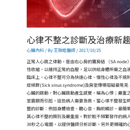
心律不整之診斷及治療新
心臟內科
/ By
王致皓醫師
/
2017/10/25
正常人心跳之律動，是由右心房的竇房結 （SA node）
性收縮，以維持正常的血壓，足以供給身體所需之血
臨床上，心律不整可分為快速心律、慢性心律及不規
症候群(Sick sinus syndrome)及房室
心臟的跳動，對心臟跳動產生感覺，稱為心悸；嚴重
室震顫而引起，這些病人需要急救。當心律不整發生
整的診斷：例如身體檢查、聽心音、胸前觸診，最簡單
其心律不整的類別及嚴重度。對於較不頻繁發作的病
30秒之心電圖，以提供醫師分析診斷。另外更精確的