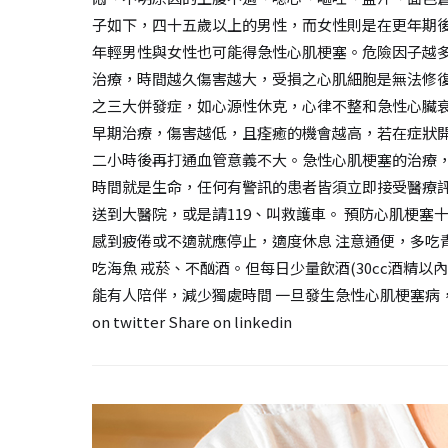
子如下，四十五歲以上的男性，而女性則是在更年期
年輕男性與女性也可能得急性心肌梗塞。危險因子越
治療，時間越久傷害越大，受損之心肌細胞是無法修
之三大併發症，如心源性休克，心律不整和急性心臟
早期治療，傷害越低，且痊癒的機會越高，若在症狀
二小時後再打通血管意義不大。急性心肌梗塞的治療
時間就是生命，任何有警訊的患者皆須立即接受醫療
送到大醫院，或是請119、叫救護車。 預防心肌梗塞
感到疲倦或不適就應停止，適度休息 注意通便，多吃
吃海魚 戒菸、不酗酒。但每日少量飲酒(30cc酒精以
能有人陪伴，減少獨處時間 一旦發生急性心肌梗塞病，應把握前六
on twitter Share on linkedin