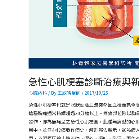
急性心肌梗塞診斷治療與
心臟內科
/ By
王致皓醫師
/
2017/10/25
急性心肌梗塞也就是冠狀動脈血流突然因血栓而完全阻
這種胸痛通常持續超過30分鐘以上。疼痛部位除以胸骨
發作，即為無痛型之急性心肌梗塞，此種無痛型的心肌
患中，並無心絞痛發作病史，解剖報告顯示，90%病人
悶、不明原因的上腹不適、噁心、嘔吐、盜汗、面色