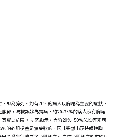
，即為猝死。約有70%的病人以胸痛為主要的症狀，
腹部，易被誤診為胃痛，約20-25%的病人沒有胸痛
實更危險。 研究顯示，大約20%~50%急性猝死病
示25%的心肌梗塞是無症狀的。因此突然出現持續性胸
是否發生無痛型之心肌梗塞。 急性心肌梗塞的危險因