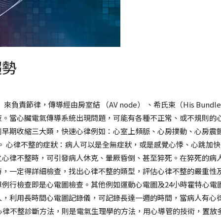
趨勢
 來負責節律，傳導經由房室結 （AV node） 、希氏束（His B
液。當心臟電氣傳導系統出現問題，可能有各種不正常、或不規則的
則早期收縮三大類，快速心律例如：心室上頻脈、心房撲動、心房震
傳導阻礙最常見。 心律不整的症狀：病人可以是全無症狀，或是感覺心悸、
之心律不整時，可引發病人休克、暈厥昏倒、甚至猝死。在猝死的病
時，一定得詳細檢查，找出心律不整的類型，評估心律不整的嚴重性及
例行檢查即是心電圖檢查。其他例如運動心電圖及24小時霍特心電
人，利用長時間心電圖記錄儀，可記錄長達一週的時間，當病人有心
心律不整診斷方法，則是電氣生理學的方法，用心導管的技術，置放