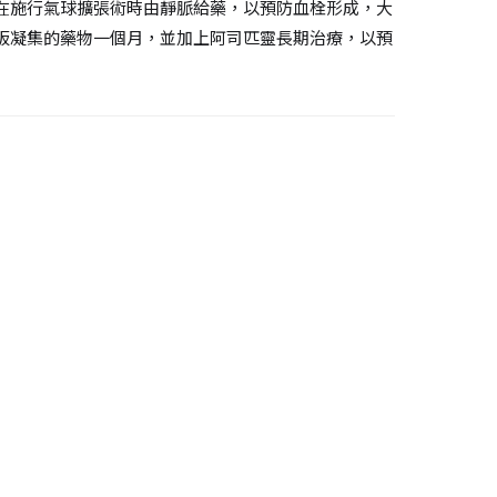
在施行氣球擴張術時由靜脈給藥，以預防血栓形成，大
板凝集的藥物一個月，並加上阿司匹靈長期治療，以預