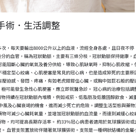
．手術．生活調整
多次，每天要輸出8000公升以上的血液，流經全身各處，且日夜不停
分的血管，稱為冠狀動脈，主要有三條分枝，冠狀動脈保持健康，血
就可能阻斷心臟的氧氣及養分供給，導致心肌缺氧時，抑制心肌收縮，
、不穩定型心絞痛、心肌梗塞是常見的冠心病，也是造成猝死的主要原
前有壓迫感、發悶、疼痛，有如老虎鉗鉗住心臟，或胸中如巨石般的壓
，極可能發生急性心肌梗塞，應立即就醫急診。 冠心病的治療包括調
積物持續在冠狀動脈內堆積，例如戒菸、低脂肪及低膽固醇飲食、減重
腦中風及心臟衰竭的機會，進而減少死亡的危險。調整生活型態與藥
痛藥物可減少心臟耗氧量，並增加冠狀動脈的血流量，而達到減緩心絞
物，均可提高長期存活率。 約33％冠心病患者適用於氣球擴張術
流。 血管支架置放術伴隨著氣球擴張術。支架是一種網狀結構的金屬