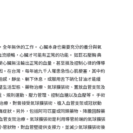
，全年無休的工作。 心臟本身也需要充分的養分與氧
流順暢，心臟才可能有正常的功能。 如巨石壓胸 典
使心臟無法輸出正常的血量，甚至損及控制心律的傳導
因。在台灣，每年逾九千人罹患急性心肌梗塞，其中約
迫感，靜坐、躺下休息，或服用舌下硝化甘油才能緩
整生活型態、藥物治療、氣球擴張術、置放血管支架及
、規則運動、壓力管理、控制血糖以及血壓等。 手術
物治療，對曾接受氣球擴張術、植入血管支架或冠狀動
痛症狀。另外，包括阿司匹靈或同類藥物、降膽固醇藥
或血管支架治療。氣球擴張術是利用導管前端的氣球擴張
小管狀物，對血管壁提供支撐力，並減少氣球擴張術後