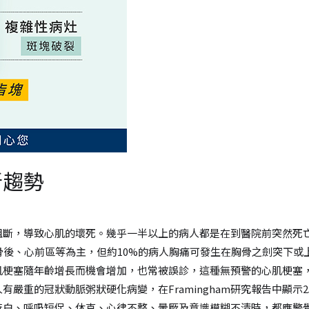
新趨勢
斷，導致心肌的壞死。幾乎一半以上的病人都是在到醫院前突然死亡
後、心前區等為主，但約10%的病人胸痛可發生在胸骨之劍突下或上
梗塞隨年齡增長而機會增加，也常被誤診，這種無預警的心肌梗塞，其
有嚴重的冠狀動脈粥狀硬化病變，在Framingham研究報告中顯
蒼白、呼吸短促、休克、心律不整、暈厥及意識模糊不清時，都應警覺