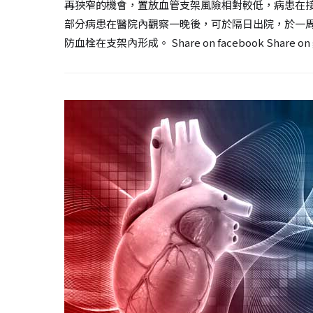
再狹窄的機會，置放血管支架風險相對較低，病患在
部分病患在醫院內觀察一晚後，可於隔日出院，於一
防血栓在支架內形成。 Share on facebook Share on googl