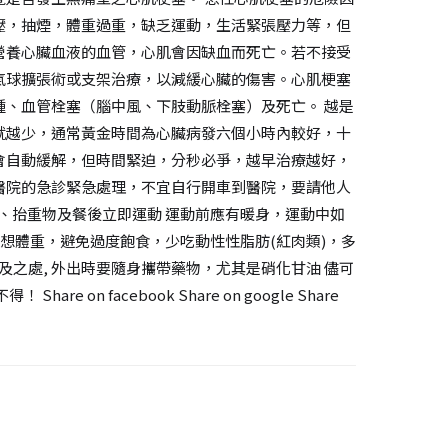
壓，抽煙，體重過重，缺乏運動，生活緊張壓力等，但
營養心臟血液的血管，心肌會因缺血而死亡。若不接受
氣球擴張術或支架治療，以減緩心臟的傷害。心肌梗塞
、血管栓塞（腦中風、下肢動脈栓塞）及死亡。 越是
就越少，通常黃金時間為心臟病發六個小時內較好，十
會自動緩解，但時間緊迫，分秒必爭，越早治療越好，
醫院的急診緊急處理，不宜自行開車到醫院，要請他人
動、抬重物及餐後立即運動 運動前應有暖身，運動中如
想體重，避免過度飽食，少吃動性性脂肪(紅肉類)，多
及之處, 外出時要隨身攜帶藥物，尤其是硝化甘油 儘可
acebook Share on google Share